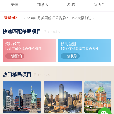
美国
加拿大
希腊
新西兰
·2023年5月美国签证公告牌：EB-3大幅前进5…
·兆龙移民加拿大律师专场说明会，北上杭三…
·2022年加拿大人口增涨破百万，几乎都是国…
快速匹配移民项目
Projects
·入境美国仍须提供新冠疫苗证明，政策延长…
预约顾问
移民自测
·兆龙新春特别企划：新生代聚落，暖聚夏洛…
快速了解您适合什么项目
1分钟了解您是否符合条件
一键预约
一键获取
热门移民项目
Projects